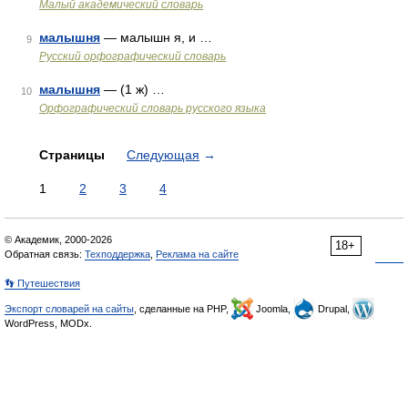
Малый академический словарь
малышня
— малышн я, и …
9
Русский орфографический словарь
малышня
— (1 ж) …
10
Орфографический словарь русского языка
Страницы
Следующая
→
1
2
3
4
© Академик, 2000-2026
18+
Обратная связь:
Техподдержка
,
Реклама на сайте
👣 Путешествия
Экспорт словарей на сайты
, сделанные на PHP,
Joomla,
Drupal,
WordPress, MODx.