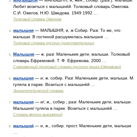
МАЛЫШНЯ
— МАЛЫШНЯ, и, жен., собир. (разг.). Малыши.
3
Любит возиться с малышнёй. Толковый словарь Ожегова.
С.И. Ожегов, Н.Ю. Шведова. 1949 1992 …
Толковый словарь Ожегова
малышня
— МАЛЫШНЯ, и, ж Собир. Разг. То же, что
4
малыши. В гостиной расшумелась малышня …
Толковый словарь русских существительных
Малышня
— ж. разг. Маленькие дети; малыши. Толковый
5
словарь Ефремовой. Т. Ф. Ефремова. 2000 …
Современный толковый словарь русского языка Ефремовой
малышня
— и; ж. собир. Разг. Маленькие дети, малыши. М.
6
гуляла в парке. Возиться с малышнёй …
Энциклопедический словарь
малышня
— и/; ж., собир.; разг. Маленькие дети, малыши.
7
Малышня/ гуляла в парке. Возиться с малышнёй …
Словарь многих выражений
малышня́
— и, ж., собир. прост. Маленькие дети, малыши
8
…