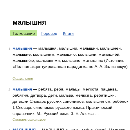
малышня
Толкование
Перевод
Книги
малышня
— малышня, малышни, малышни, малышней,
1
малышне, малышням, малышню, малышни, малышнёй,
малышнёю, малышнями, малышне, малышнях (Источник:
«Полная акцентуированная парадигма по А. А. Зализняку»)
…
Формы слов
малышня
— ребята, ребя, мальцы, мелкота, пацанва,
2
ребятня, детвора, дети, мальва, мелюзга, ребятишки,
детишки Словарь русских синонимов. малышня см. ребёнок
1 Словарь синонимов русского языка. Практический
справочник. М.: Русский язык. З. Е. Алекса …
Словарь синонимов